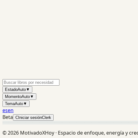
Estado
Auto
▼
Momento
Auto
▼
Tema
Auto
▼
es
en
Beta
C
Iniciar sesión
Clerk
©
2026
MotivadoXHoy ·
Espacio de enfoque, energía y cre