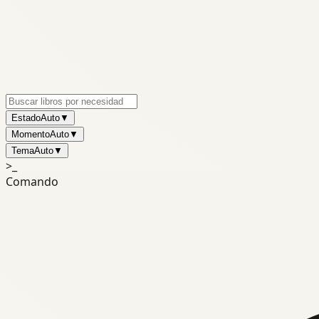
Estado
Auto
▼
Momento
Auto
▼
Tema
Auto
▼
>_
Comando