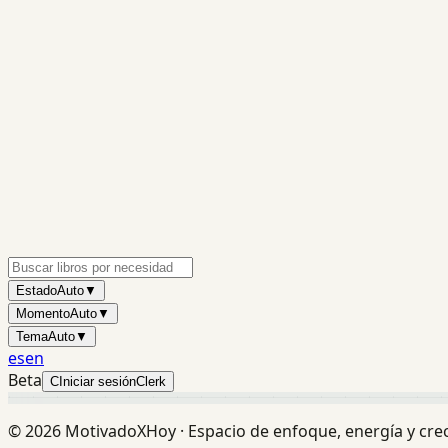
Estado
Auto
▼
Momento
Auto
▼
Tema
Auto
▼
es
en
Beta
C
Iniciar sesión
Clerk
©
2026
MotivadoXHoy ·
Espacio de enfoque, energía y cre