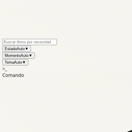
Estado
Auto
▼
Momento
Auto
▼
Tema
Auto
▼
>_
Comando