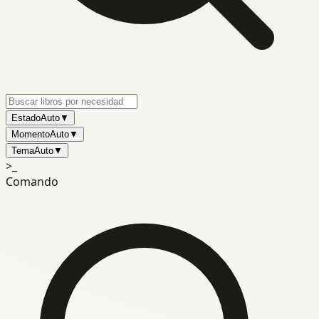
Estado
Auto
▼
Momento
Auto
▼
Tema
Auto
▼
>_
Comando