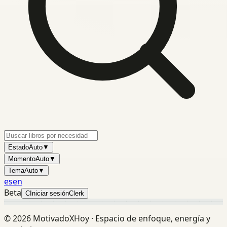
Estado
Auto
▼
Momento
Auto
▼
Tema
Auto
▼
es
en
Beta
C
Iniciar sesión
Clerk
©
2026
MotivadoXHoy ·
Espacio de enfoque, energía y