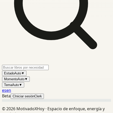
Estado
Auto
▼
Momento
Auto
▼
Tema
Auto
▼
es
en
Beta
C
Iniciar sesión
Clerk
©
2026
MotivadoXHoy ·
Espacio de enfoque, energía y