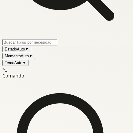
Estado
Auto
▼
Momento
Auto
▼
Tema
Auto
▼
>_
Comando