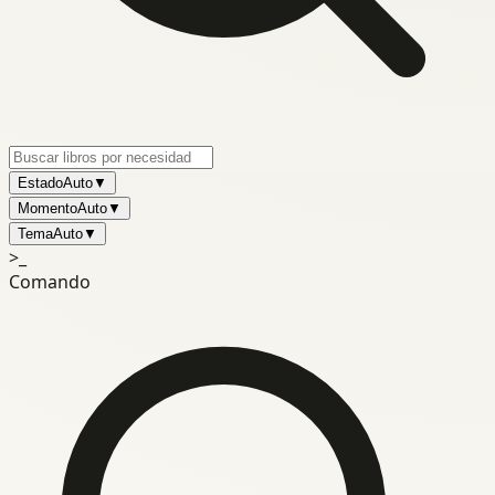
Estado
Auto
▼
Momento
Auto
▼
Tema
Auto
▼
>_
Comando