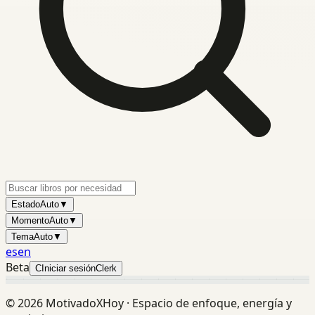
Estado
Auto
▼
Momento
Auto
▼
Tema
Auto
▼
es
en
Beta
C
Iniciar sesión
Clerk
©
2026
MotivadoXHoy ·
Espacio de enfoque, energía y