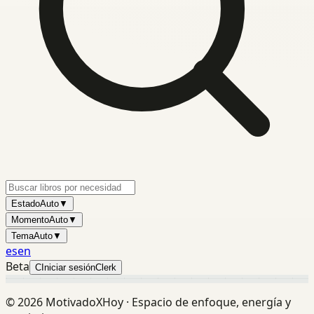
Estado
Auto
▼
Momento
Auto
▼
Tema
Auto
▼
es
en
Beta
C
Iniciar sesión
Clerk
©
2026
MotivadoXHoy ·
Espacio de enfoque, energía y