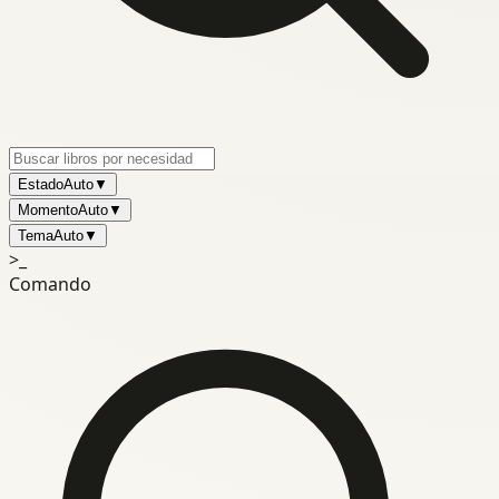
Estado
Auto
▼
Momento
Auto
▼
Tema
Auto
▼
>_
Comando