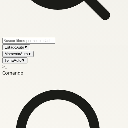
Estado
Auto
▼
Momento
Auto
▼
Tema
Auto
▼
>_
Comando