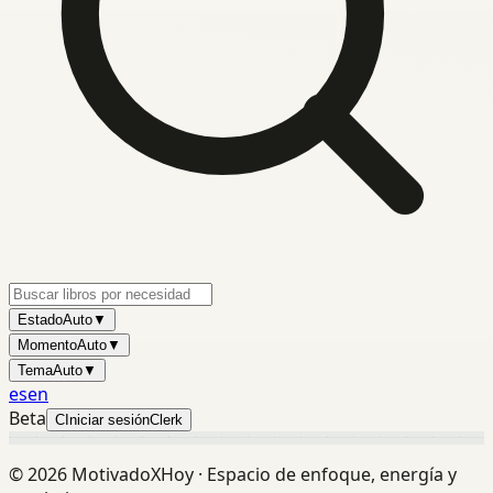
Estado
Auto
▼
Momento
Auto
▼
Tema
Auto
▼
es
en
Beta
C
Iniciar sesión
Clerk
©
2026
MotivadoXHoy ·
Espacio de enfoque, energía y