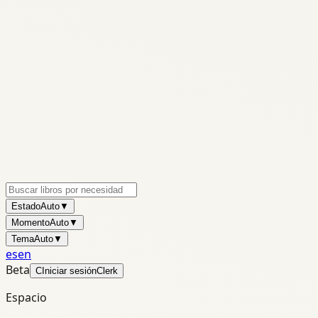
Estado
Auto
▼
Momento
Auto
▼
Tema
Auto
▼
es
en
Beta
C
Iniciar sesión
Clerk
Espacio