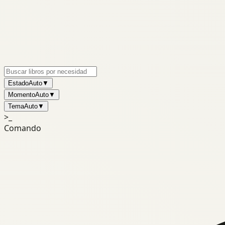
Estado
Auto
▼
Momento
Auto
▼
Tema
Auto
▼
>_
Comando